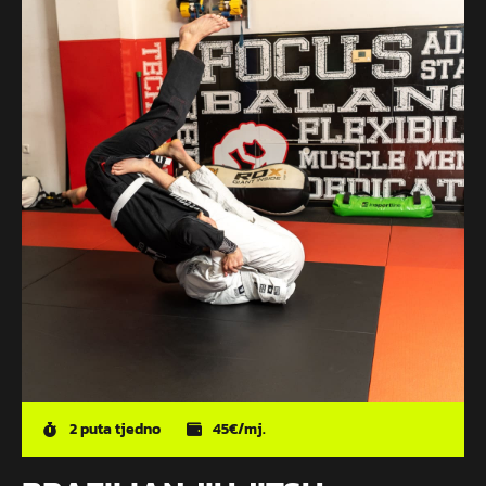
2 puta tjedno
45€/mj.