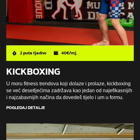
2 puta tjedno
40€/mj.
KICKBOXING
U moru fitness trendova koji dolaze i prolaze, kickboxing
se već desetljećima zadržava kao jedan od najefikasnijih
i najzabavnijih načina da dovedeš tijelo i um u formu.
POGLEDAJ DETALJE