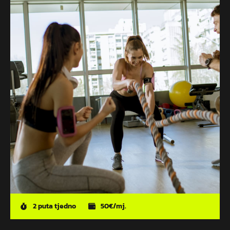
2 puta tjedno
50€/mj.