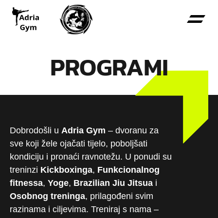
PROGRAMI
Dobrodošli u
Adria Gym
– dvoranu za
sve koji žele ojačati tijelo, poboljšati
kondiciju i pronaći ravnotežu. U ponudi su
treninzi
Kickboxinga
,
Funkcionalnog
fitnessa
,
Yoge
,
Brazilian Jiu Jitsua
i
Osobnog treninga
, prilagođeni svim
razinama i ciljevima. Treniraj s nama –