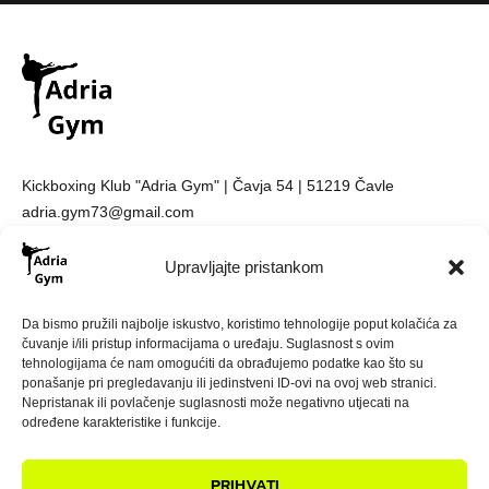
Kickboxing Klub "Adria Gym" | Čavja 54 | 51219 Čavle
adria.gym73@gmail.com
Upravljajte pristankom
Da bismo pružili najbolje iskustvo, koristimo tehnologije poput kolačića za
čuvanje i/ili pristup informacijama o uređaju. Suglasnost s ovim
tehnologijama će nam omogućiti da obrađujemo podatke kao što su
ponašanje pri pregledavanju ili jedinstveni ID-ovi na ovoj web stranici.
Nepristanak ili povlačenje suglasnosti može negativno utjecati na
određene karakteristike i funkcije.
Prijavi se
PRIHVATI