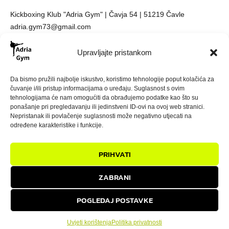
Kickboxing Klub "Adria Gym" | Čavja 54 | 51219 Čavle
adria.gym73@gmail.com
Upravljajte pristankom
Da bismo pružili najbolje iskustvo, koristimo tehnologije poput kolačića za
čuvanje i/ili pristup informacijama o uređaju. Suglasnost s ovim
tehnologijama će nam omogućiti da obrađujemo podatke kao što su
ponašanje pri pregledavanju ili jedinstveni ID-ovi na ovoj web stranici.
Nepristanak ili povlačenje suglasnosti može negativno utjecati na
određene karakteristike i funkcije.
Prijavi se
PRIHVATI
Naslovna
O nama
Kontakt
Blog
Programi
Raspored
ZABRANI
© 2026
Adria Gym. Sva prava pridržana
POGLEDAJ POSTAVKE
Politika privatnosti
Uvjeti korištenja
Uvjeti korištenja
Politika privatnosti