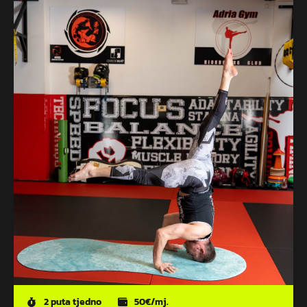
2 puta tjedno
50€/mj.