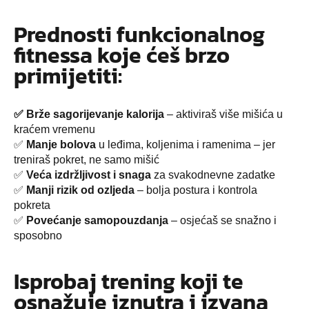
Prednosti funkcionalnog
fitnessa koje ćeš brzo
primijetiti:
✅ Brže sagorijevanje kalorija
– aktiviraš više mišića u
kraćem vremenu
✅
Manje bolova
u leđima, koljenima i ramenima – jer
treniraš pokret, ne samo mišić
✅
Veća izdržljivost i snaga
za svakodnevne zadatke
✅
Manji rizik od ozljeda
– bolja postura i kontrola
pokreta
✅
Povećanje samopouzdanja
– osjećaš se snažno i
sposobno
Isprobaj trening koji te
osnažuje iznutra i izvana