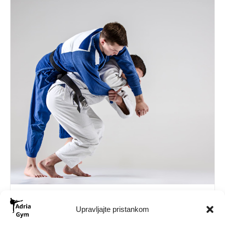
Brazilian Jiu Jitsu (BJJ)
Upravljajte pristankom