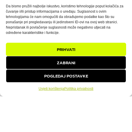
u Adria Gymu
Da bismo pružili najbolje iskustvo, koristimo tehnologije poput kolačića za
čuvanje i/ili pristup informacijama o uređaju. Suglasnost s ovim
tehnologijama će nam omogućiti da obrađujemo podatke kao što su
23/04/2025
ponašanje pri pregledavanju ili jedinstveni ID-ovi na ovoj web stranici.
Nepristanak ili povlačenje suglasnosti može negativno utjecati na
Ako tražiš borilačku vještinu koja razvija tijelo,
određene karakteristike i funkcije.
um i karakter, Brazilian Jiu Jitsu (BJJ) je pravi
izbor za tebe. Ova sve popularnija vještina
PRIHVATI
bazira se na tehnici, strategiji i kontroli, a ne
na sirovoj snazi. U Adria Gymu, BJJ je puno
ZABRANI
više od sporta – to je način razmišljanja,
životna
POGLEDAJ POSTAVKE
PROČITAJ VIŠE
Uvjeti korištenja
Politika privatnosti