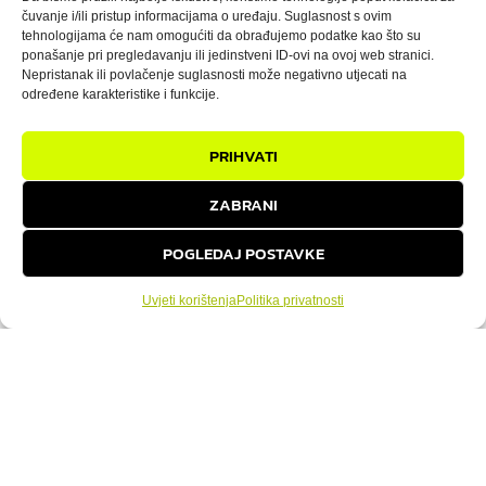
čuvanje i/ili pristup informacijama o uređaju. Suglasnost s ovim
tehnologijama će nam omogućiti da obrađujemo podatke kao što su
Zaboravi na dosadne i monotone vježbe na
ponašanje pri pregledavanju ili jedinstveni ID-ovi na ovoj web stranici.
spravama. Ako želiš osjećati snagu u
Nepristanak ili povlačenje suglasnosti može negativno utjecati na
određene karakteristike i funkcije.
svakodnevnom životu, biti izdržljiviji, pokretniji
i otporniji na ozljede, onda je funkcionalni
fitness idealan za tebe. U Adria Gymu,
PRIHVATI
funkcionalni trening nije samo još jedan trend
– to je provjerena metoda koja ti pomaže da
ZABRANI
postaneš najbolja
POGLEDAJ POSTAVKE
PROČITAJ VIŠE
Uvjeti korištenja
Politika privatnosti