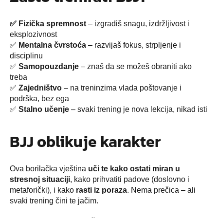
✅ Fizička spremnost
– izgradiš snagu, izdržljivost i
eksplozivnost
✅
Mentalna čvrstoća
– razvijaš fokus, strpljenje i
disciplinu
✅
Samopouzdanje
– znaš da se možeš obraniti ako
treba
✅
Zajedništvo
– na treninzima vlada poštovanje i
podrška, bez ega
✅
Stalno učenje
– svaki trening je nova lekcija, nikad isti
BJJ oblikuje karakter
Ova borilačka vještina
uči te kako ostati miran u
stresnoj situaciji
, kako prihvatiti padove (doslovno i
metaforički), i kako
rasti iz poraza
. Nema prečica – ali
svaki trening čini te jačim.